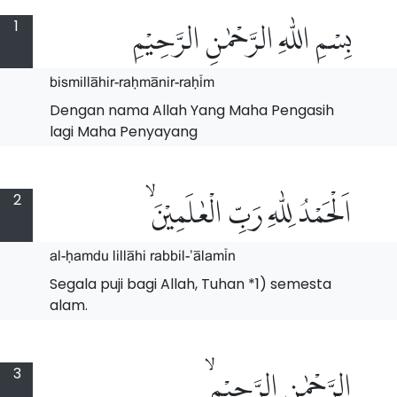
1
بِسْمِ اللّٰهِ الرَّحْمٰنِ الرَّحِيْمِ
bismill$hir-raHm$nir-raH%m
Dengan nama Allah Yang Maha Pengasih
lagi Maha Penyayang
2
اَلْحَمْدُ لِلّٰهِ رَبِّ الْعٰلَمِيْنَۙ
al-Hamdu lill$hi rabbil-'$lam%n
Segala puji bagi Allah, Tuhan *1) semesta
alam.
3
الرَّحْمٰنِ الرَّحِيْمِۙ