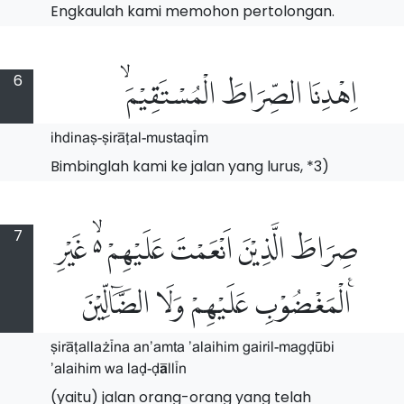
Engkaulah kami memohon pertolongan.
6
اِهْدِنَا الصِّرَاطَ الْمُسْتَقِيْمَۙ
ihdina#-#ir$Tal-mustaq%m
Bimbinglah kami ke jalan yang lurus, *3)
7
صِرَاطَ الَّذِيْنَ اَنْعَمْتَ عَلَيْهِمْ ەۙ غَيْرِ
الْمَغْضُوْبِ عَلَيْهِمْ وَلَا الضَّاۤلِّيْنَ ࣖ
#ir$Talla@%na an'amta 'alaihim Gairil-maGD^bi
'alaihim wa laD-D[ll%n
(yaitu) jalan orang-orang yang telah